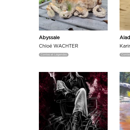
Abyssale
Alad
Chloé WACHTER
Kar
Contes et Légendes
Conte