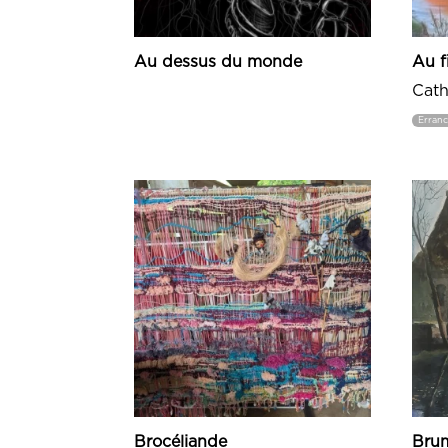
Au dessus du monde
Au fi
Cat
Erranc
Brocéliande
Brum