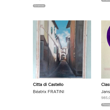
Erranc
Errances
Citta di Castello
Clas
Béatrix FRATINI
Jan
985
Passa