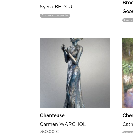
Broc
Sylvia BERCU
Geo
Contes et Légendes
Conte
Chanteuse
Chem
Carmen WARCHOL
Cat
750,00
€