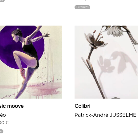
es
Errances
sic moove
Colibri
séo
Patrick-André JUSSELME
,00
€
ge