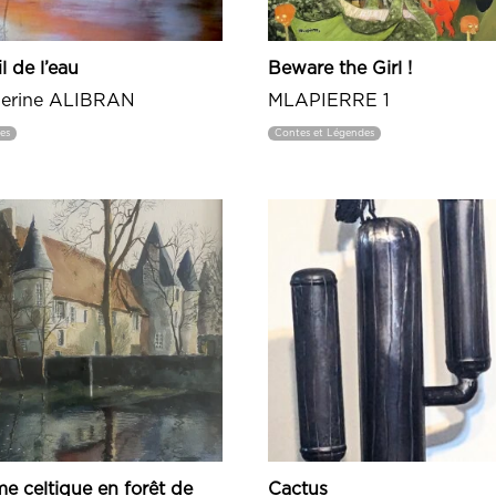
l de l’eau
Beware the Girl !
herine ALIBRAN
MLAPIERRE 1
es
Contes et Légendes
e celtique en forêt de
Cactus