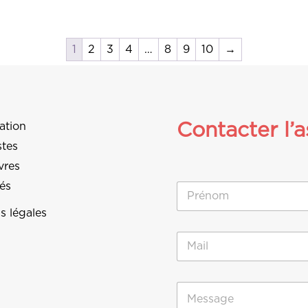
1
2
3
4
…
8
9
10
→
Contacter l’a
ation
stes
vres
tés
N
o
m
s légales
Prénom
*
E
-
m
a
M
M
i
e
e
l
s