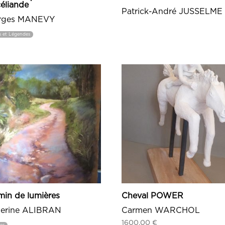
éliande
Patrick-André JUSSELME
rges MANEVY
s et Légendes
in de lumières
Cheval POWER
herine ALIBRAN
Carmen WARCHOL
1600,00
€