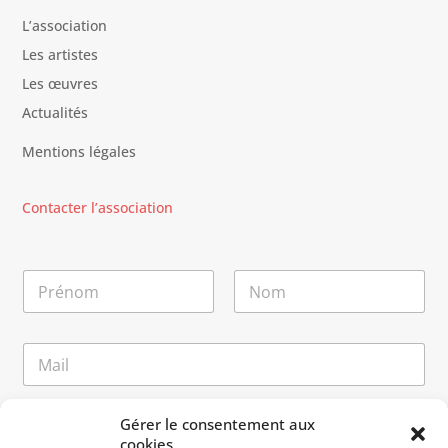
L’association
Les artistes
Les œuvres
Actualités
Mentions légales
Contacter l’association
N
o
m
Prénom
Nom
*
E
-
m
a
*
M
Gérer le consentement aux
i
E
e
cookies
l