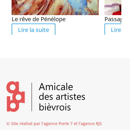
Le rêve de Pénélope
Passage v
Lire la suite
Lire la 
© Site réalisé par l’agence
Porte 7
et l’
agence RJS