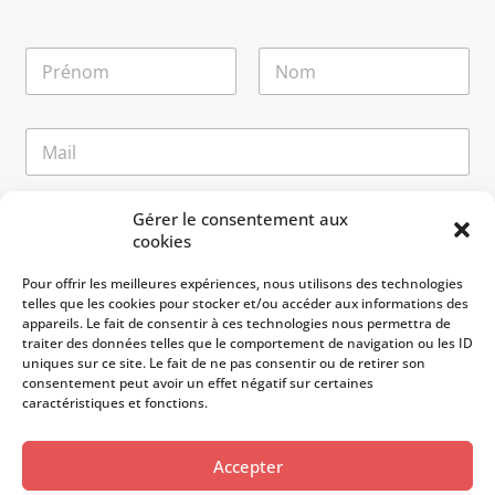
N
o
m
Prénom
Nom
*
N
E
o
-
m
m
M
a
e
M
Gérer le consentement aux
i
s
e
cookies
l
s
s
*
a
s
Pour offrir les meilleures expériences, nous utilisons des technologies
g
a
telles que les cookies pour stocker et/ou accéder aux informations des
e
g
appareils. Le fait de consentir à ces technologies nous permettra de
M
e
traiter des données telles que le comportement de navigation ou les ID
e
uniques sur ce site. Le fait de ne pas consentir ou de retirer son
s
consentement peut avoir un effet négatif sur certaines
s
caractéristiques et fonctions.
a
g
e
Accepter