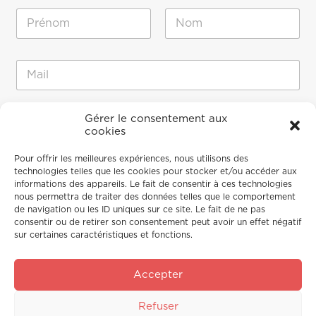
N
o
m
Prénom
Nom
*
E
-
m
a
E
M
i
Gérer le consentement aux
-
e
cookies
l
m
s
*
a
s
Pour offrir les meilleures expériences, nous utilisons des
i
a
technologies telles que les cookies pour stocker et/ou accéder aux
l
g
informations des appareils. Le fait de consentir à ces technologies
*
e
nous permettra de traiter des données telles que le comportement
M
de navigation ou les ID uniques sur ce site. Le fait de ne pas
e
consentir ou de retirer son consentement peut avoir un effet négatif
s
sur certaines caractéristiques et fonctions.
s
a
g
Accepter
e
Envoyer
Refuser