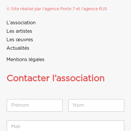
© Site réalisé par l’agence
Porte 7
et l’
agence RJS
L’association
Les artistes
Les œuvres
Actualités
Mentions légales
Contacter l’association
N
o
m
Prénom
Nom
*
E
-