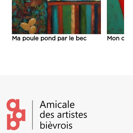
Ma poule pond par le bec
Mon chat
Lire la suite
Lire la su