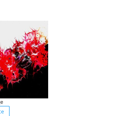
ge
te