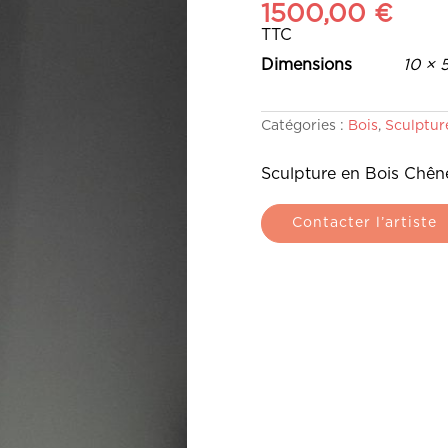
1500,00
€
TTC
Dimensions
10 × 
Catégories :
Bois
,
Sculptur
Sculpture en Bois Chên
Contacter l’artiste