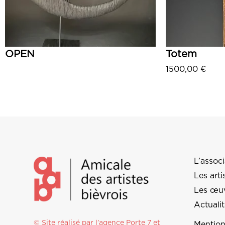
OPEN
Totem
1500,00
€
Lire la suite
Aj
L’associ
Les arti
Les œu
Actuali
© Site réalisé par l’agence
Porte 7
et
Mention