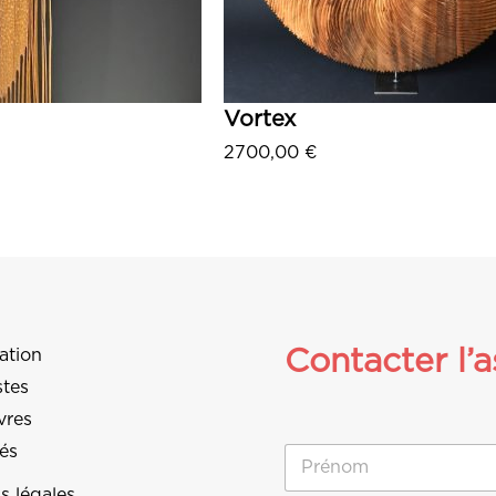
Vortex
2700,00
€
outer au panier
Ajouter au panier
Contacter l’a
ation
stes
vres
tés
N
o
m
s légales