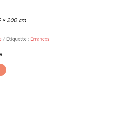
5 × 200 cm
e
Étiquette :
Errances
e