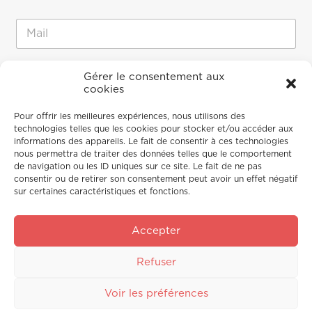
m
Prénom
Nom
*
*
E
N
-
o
m
m
a
N
M
Gérer le consentement aux
i
o
e
cookies
l
m
s
*
s
Pour offrir les meilleures expériences, nous utilisons des
a
technologies telles que les cookies pour stocker et/ou accéder aux
g
informations des appareils. Le fait de consentir à ces technologies
e
nous permettra de traiter des données telles que le comportement
de navigation ou les ID uniques sur ce site. Le fait de ne pas
consentir ou de retirer son consentement peut avoir un effet négatif
sur certaines caractéristiques et fonctions.
Accepter
Envoyer
Refuser
Voir les préférences