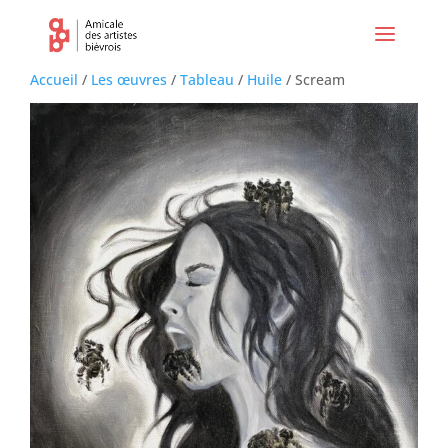
Accueil
/
Les œuvres
/
Tableau
/
Huile
/ Scream