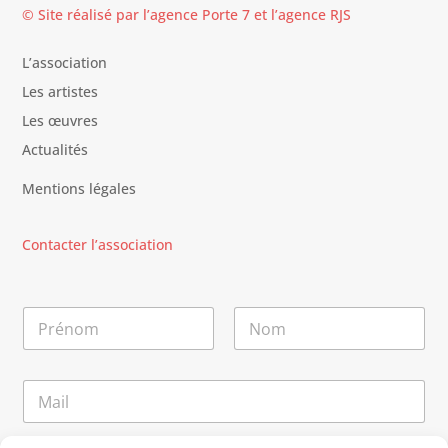
© Site réalisé par l’agence
Porte 7
et l’
agence RJS
L’association
Les artistes
Les œuvres
Actualités
Mentions légales
Contacter l’association
N
o
m
Prénom
Nom
*
N
E
o
-
m
m
E
a