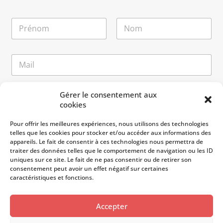
N
o
m
Prénom
Nom
*
E
-
m
a
E
M
Gérer le consentement aux
i
-
e
cookies
l
m
s
*
a
s
Pour offrir les meilleures expériences, nous utilisons des technologies
i
a
telles que les cookies pour stocker et/ou accéder aux informations des
l
g
appareils. Le fait de consentir à ces technologies nous permettra de
E
e
traiter des données telles que le comportement de navigation ou les ID
-
uniques sur ce site. Le fait de ne pas consentir ou de retirer son
m
consentement peut avoir un effet négatif sur certaines
a
caractéristiques et fonctions.
i
l
E
Accepter
-
m
Envoyer