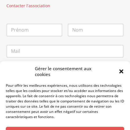
Contacter l’association
N
o
m
Prénom
Nom
*
N
E
o
-
m
m
E
a
-
M
Gérer le consentement aux
i
m
e
cookies
l
a
s
*
i
s
Pour offrir les meilleures expériences, nous utilisons des technologies
l
a
telles que les cookies pour stocker et/ou accéder aux informations des
N
g
appareils. Le fait de consentir à ces technologies nous permettra de
o
e
traiter des données telles que le comportement de navigation ou les ID
m
uniques sur ce site. Le fait de ne pas consentir ou de retirer son
consentement peut avoir un effet négatif sur certaines
caractéristiques et fonctions.