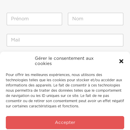
N
o
m
Prénom
Nom
*
M
E
e
-
s
m
s
a
a
M
i
Gérer le consentement aux
g
e
cookies
l
e
s
*
*
s
Pour offrir les meilleures expériences, nous utilisons des
*
a
technologies telles que les cookies pour stocker et/ou accéder aux
g
informations des appareils. Le fait de consentir à ces technologies
e
nous permettra de traiter des données telles que le comportement
de navigation ou les ID uniques sur ce site. Le fait de ne pas
consentir ou de retirer son consentement peut avoir un effet négatif
sur certaines caractéristiques et fonctions.
Accepter