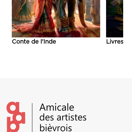
Conte de l'Inde
Livres en
Lire la suite
Lire la su