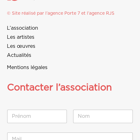
© Site réalisé par l’agence
Porte 7
et l’
agence RJS
L’association
Les artistes
Les œuvres
Actualités
Mentions légales
Contacter l’association
N
o
m
Prénom
Nom
*
M
E
e