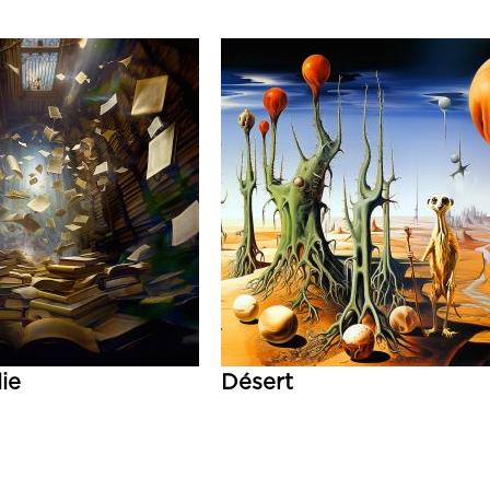
lie
Désert
Lire la suite