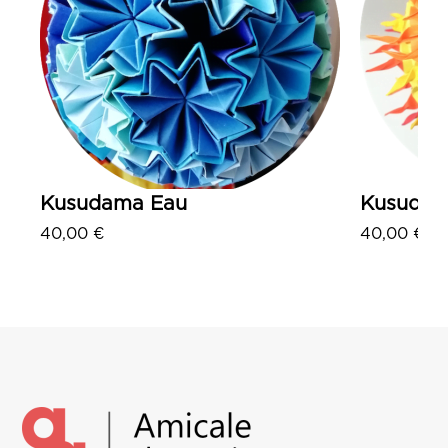
Kusudama Eau
Kusudama
40,00
€
40,00
€
Ajouter au panier