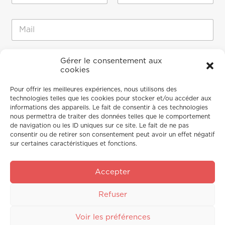
m
Prénom
Nom
*
E
-
m
a
M
M
Gérer le consentement aux
i
e
e
cookies
l
s
s
*
s
s
Pour offrir les meilleures expériences, nous utilisons des
a
a
technologies telles que les cookies pour stocker et/ou accéder aux
g
g
informations des appareils. Le fait de consentir à ces technologies
e
e
nous permettra de traiter des données telles que le comportement
*
de navigation ou les ID uniques sur ce site. Le fait de ne pas
M
consentir ou de retirer son consentement peut avoir un effet négatif
e
sur certaines caractéristiques et fonctions.
s
s
a
Accepter
g
e
Envoyer
Refuser
Voir les préférences