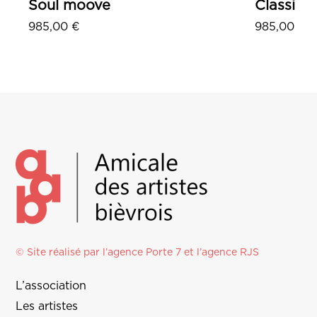
Soul moove
Classic 
985,00
€
985,00
€
Ajouter au panier
© Site réalisé par l’agence
Porte 7
et l’
agence RJS
L’association
Les artistes