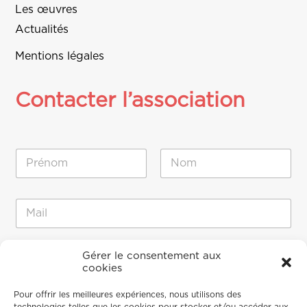
Les œuvres
Actualités
Mentions légales
Contacter l’association
N
o
m
Prénom
Nom
*
M
E
e
-
s
m
s
a
a
M
i
Gérer le consentement aux
g
e
cookies
l
e
s
*
M
s
Pour offrir les meilleures expériences, nous utilisons des
e
a