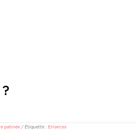
 ?
re patinée
Étiquette :
Errances