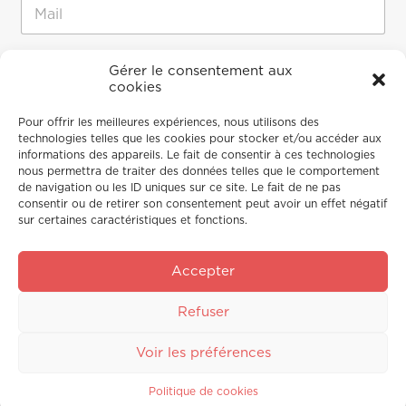
E
-
m
a
M
M
i
Gérer le consentement aux
e
e
cookies
l
s
s
*
s
s
Pour offrir les meilleures expériences, nous utilisons des
a
a
technologies telles que les cookies pour stocker et/ou accéder aux
g
g
informations des appareils. Le fait de consentir à ces technologies
e
e
nous permettra de traiter des données telles que le comportement
M
de navigation ou les ID uniques sur ce site. Le fait de ne pas
e
consentir ou de retirer son consentement peut avoir un effet négatif
s
sur certaines caractéristiques et fonctions.
s
a
g
Accepter
e
*
Envoyer
Refuser
Voir les préférences
Politique de cookies