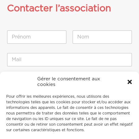
Contacter l’association
N
o
m
Prénom
Nom
*
N
E
o
-
m
m
N
a
o
M
i
Gérer le consentement aux
m
e
cookies
l
N
s
*
o
s
Pour offrir les meilleures expériences, nous utilisons des
m
a
technologies telles que les cookies pour stocker et/ou accéder aux
g
informations des appareils. Le fait de consentir à ces technologies
e
nous permettra de traiter des données telles que le comportement
de navigation ou les ID uniques sur ce site. Le fait de ne pas
consentir ou de retirer son consentement peut avoir un effet négatif
sur certaines caractéristiques et fonctions.