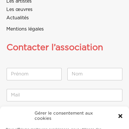
Les artistes
Les œuvres
Actualités
Mentions légales
Contacter l’association
N
o
m
Prénom
Nom
*
N
E
o
-
m
m
E
a
-
M
i
Gérer le consentement aux
m
e
cookies
l
a
s
*
i
s