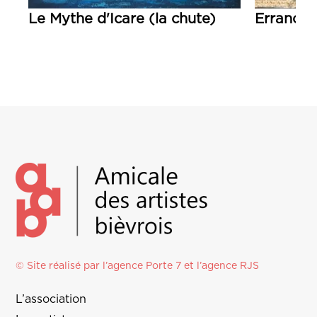
Le Mythe d'Icare (la chute)
Errance 
Lire la suite
Lire la su
© Site réalisé par l’agence
Porte 7
et l’
agence RJS
L’association