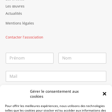
Les œuvres
Actualités
Mentions légales
Contacter l’association
N
o
m
Prénom
Nom
*
E
-
m
a
N
M
Gérer le consentement aux
i
o
e
cookies
l
m
s
*
*
s
Pour offrir les meilleures expériences, nous utilisons des technologies
N
a
telles que les cookies pour stocker et/ou accéder aux informations des
o