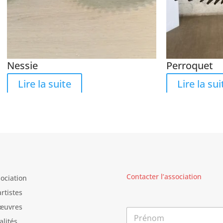
Nessie
Perroquet
Lire la suite
Lire la sui
Contacter l’association
sociation
artistes
œuvres
N
o
alités