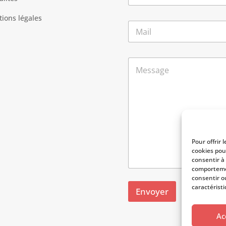
m
Prénom
*
ions légales
E
-
m
a
*
M
i
N
e
l
o
s
*
m
s
N
a
o
g
m
e
Pour offrir 
cookies pou
consentir à
comportemen
consentir o
caractéristi
Envoyer
Ac