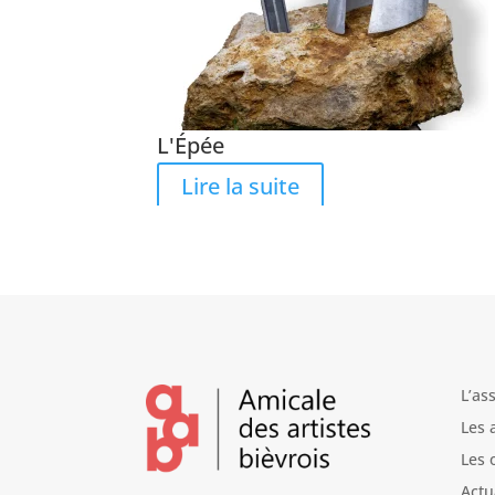
L'Épée
Lire la suite
L’as
Les 
Les 
Actu