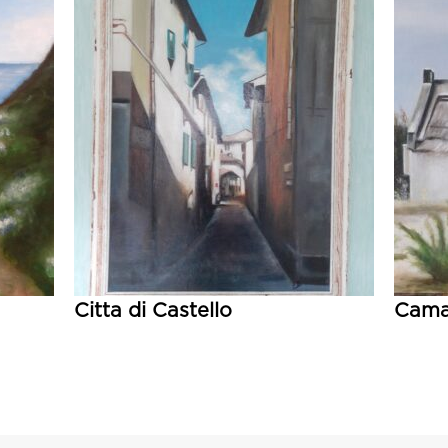
Citta di Castello
Cama
Lire la suite
Lire 