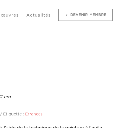
DEVENIR MEMBRE
 œuvres
Actualités
41 cm
Étiquette :
Errances
à l’aide de la technique de la peinture à l’huile.