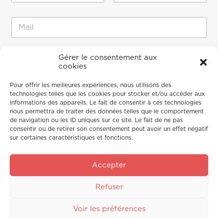
m
Prénom
Nom
*
E
-
m
a
M
M
i
Gérer le consentement aux
e
e
cookies
l
s
s
*
s
s
Pour offrir les meilleures expériences, nous utilisons des
a
a
technologies telles que les cookies pour stocker et/ou accéder aux
g
g
informations des appareils. Le fait de consentir à ces technologies
e
e
nous permettra de traiter des données telles que le comportement
N
de navigation ou les ID uniques sur ce site. Le fait de ne pas
o
consentir ou de retirer son consentement peut avoir un effet négatif
m
sur certaines caractéristiques et fonctions.
*
Accepter
Envoyer
Refuser
Voir les préférences