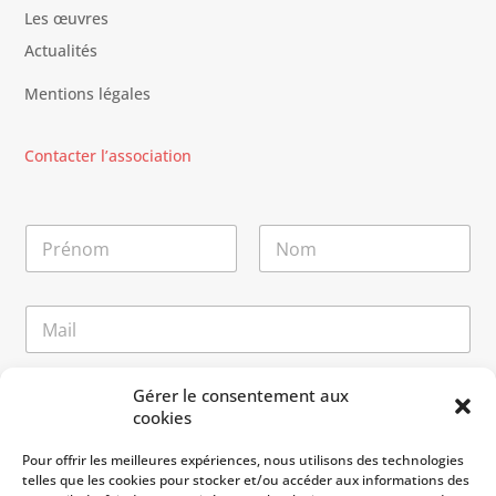
Les œuvres
Actualités
Mentions légales
Contacter l’association
N
o
m
Prénom
Nom
*
E
-
m
a
*
M
Gérer le consentement aux
i
*
e
cookies
l
M
s
*
e
s
Pour offrir les meilleures expériences, nous utilisons des technologies
s
a
telles que les cookies pour stocker et/ou accéder aux informations des
s