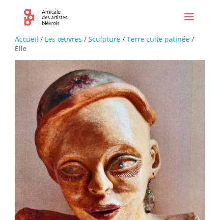
Accueil
/
Les œuvres
/
Sculpture
/
Terre cuite patinée
/
Elle