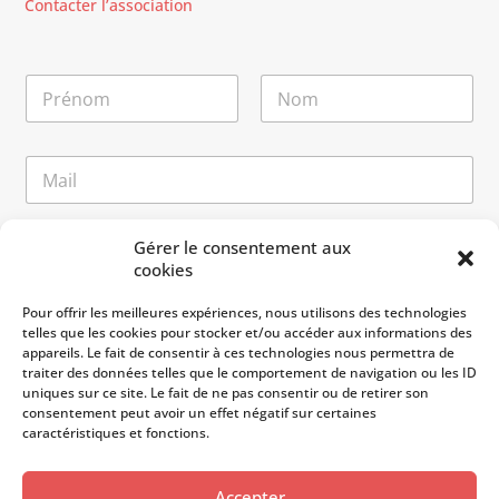
Contacter l’association
N
o
m
Prénom
Nom
*
M
E
e
-
s
m
s
a
a
M
Gérer le consentement aux
i
g
e
cookies
l
e
s
*
E
s
Pour offrir les meilleures expériences, nous utilisons des technologies
-
a
telles que les cookies pour stocker et/ou accéder aux informations des
m
g
appareils. Le fait de consentir à ces technologies nous permettra de
a
e
traiter des données telles que le comportement de navigation ou les ID
i
uniques sur ce site. Le fait de ne pas consentir ou de retirer son
l
consentement peut avoir un effet négatif sur certaines
*
caractéristiques et fonctions.
Accepter