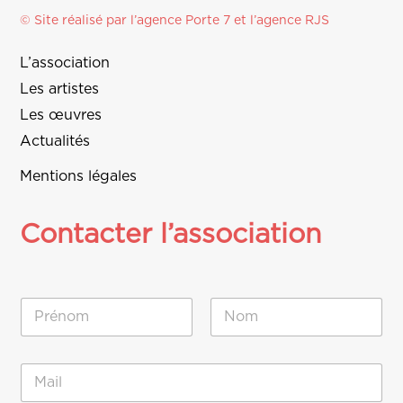
© Site réalisé par l’agence
Porte 7
et l’
agence RJS
L’association
Les artistes
Les œuvres
Actualités
Mentions légales
Contacter l’association
N
o
m
Prénom
Nom
*
*
E
N
-
o