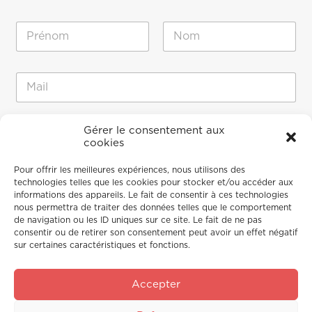
N
o
m
Prénom
Nom
*
M
E
e
-
s
m
s
a
a
M
i
Gérer le consentement aux
g
e
cookies
l
e
s
*
N
s
Pour offrir les meilleures expériences, nous utilisons des
o
a
technologies telles que les cookies pour stocker et/ou accéder aux
m
g
informations des appareils. Le fait de consentir à ces technologies
M
e
nous permettra de traiter des données telles que le comportement
e
de navigation ou les ID uniques sur ce site. Le fait de ne pas
s
consentir ou de retirer son consentement peut avoir un effet négatif
s
sur certaines caractéristiques et fonctions.
a
g
e
Accepter
Envoyer