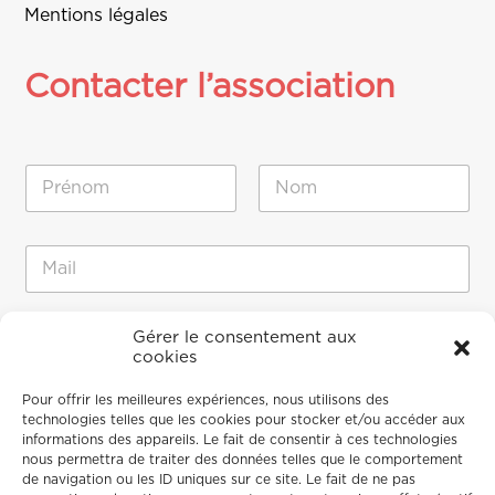
Mentions légales
Contacter l’association
N
o
m
Prénom
Nom
*
E
E
-
-
m
m
a
a
i
M
i
Gérer le consentement aux
l
e
cookies
l
M
s
*
e
s
Pour offrir les meilleures expériences, nous utilisons des
s
a
technologies telles que les cookies pour stocker et/ou accéder aux
s
g
informations des appareils. Le fait de consentir à ces technologies
a
e
nous permettra de traiter des données telles que le comportement
g
de navigation ou les ID uniques sur ce site. Le fait de ne pas
e