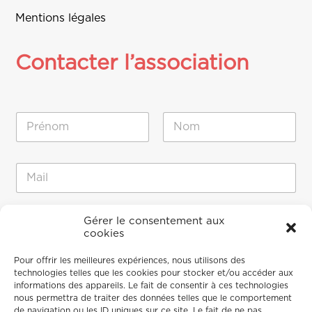
Mentions légales
Contacter l’association
N
o
m
Prénom
Nom
*
E
E
-
-
m
m
a
a
i
M
i
Gérer le consentement aux
l
e
cookies
l
*
s
*
M
s
Pour offrir les meilleures expériences, nous utilisons des
e
a
technologies telles que les cookies pour stocker et/ou accéder aux
s
g
informations des appareils. Le fait de consentir à ces technologies
s
e
nous permettra de traiter des données telles que le comportement
a
de navigation ou les ID uniques sur ce site. Le fait de ne pas